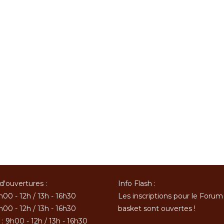
d'ouvertures :
Info Flash :
h00 - 12h / 13h - 16h30
Les inscriptions pour le Forum
h00 - 12h / 13h - 16h30
basket sont ouvertes !
: 9h00 - 12h / 13h - 16h30