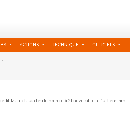
UBS
ACTIONS
TECHNIQUE
OFFICIELS
el
édit Mutuel aura lieu le mercredi 21 novembre à Duttlenheim.