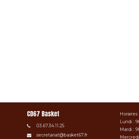
CD67 Basket
Horaires 
Lundi : 9
03.67.34.11.25
Mardi : 9
secretariat@basket67.fr
Mercredi 