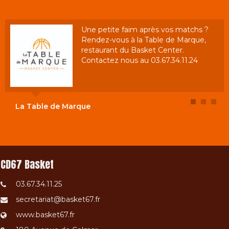
Une petite faim après vos matchs ?
L'édition 2021/22 de la Finale
Rendez-vous à la Table de Marque,
Départementale du Challenge
restaurant du Basket Center.
Benjamin(e)s aura lieu le 16 janvier au
Contactez nous au 03.67.34.11.24
Basket Center.
La Table de Marque
Challenge Benjamin(e)s
CD67 Basket
03.67.34.11.25
secretariat@basket67.fr
www.basket67.fr