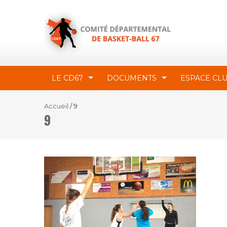
LE CD67
DOCUMENTS
ESPACE CL
Accueil
/
9
9