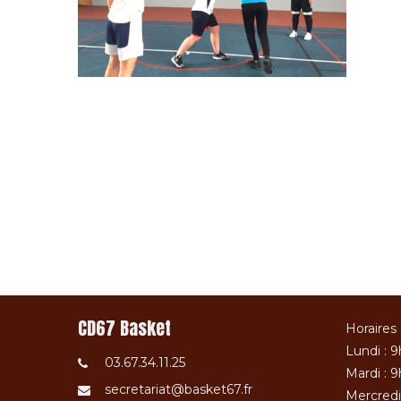
CD67 Basket
Horaires 
Lundi : 9
03.67.34.11.25
Mardi : 9
secretariat@basket67.fr
Mercredi 