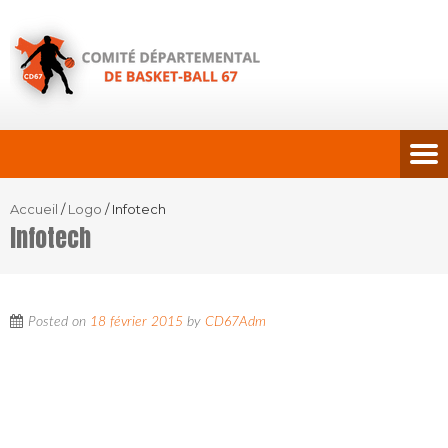
Accueil
/
Logo
/
Infotech
Infotech
Posted on
18 février 2015
by
CD67Adm