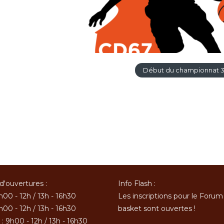
Début du championnat 
d'ouvertures :
Info Flash :
h00 - 12h / 13h - 16h30
Les inscriptions pour le Forum
h00 - 12h / 13h - 16h30
basket sont ouvertes !
: 9h00 - 12h / 13h - 16h30