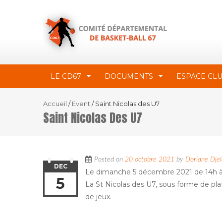
LE CD67
DOCUMENTS
ESPACE CL
Accueil
/
Event
/
Saint Nicolas des U7
Saint Nicolas Des U7
Posted on
20 octobre 2021
by
Doriane Dje
DEC
Le dimanche 5 décembre 2021 de 14h à
5
La St Nicolas des U7, sous forme de pl
de jeux.