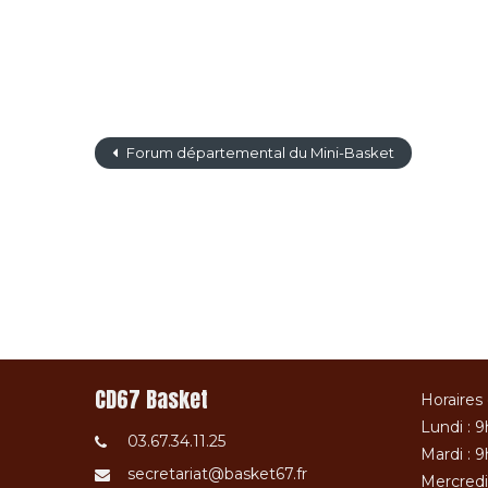
Forum départemental du Mini-Basket
CD67 Basket
Horaires 
Lundi : 9
03.67.34.11.25
Mardi : 9
secretariat@basket67.fr
Mercredi 