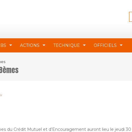
UBS
ACTIONS
TECHNIQUE
OFFICIELS
mes
1/8èmes
ou
pes du Crédit Mutuel et d’Encouragement auront lieu le jeudi 30