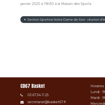
janvier 2020 à 19h30 à la Maison des Sports.
Section Sportive Notre Dame de Sion : réunion d’in
CD67 Basket
Horaires 
Lundi : 9
03.67.34.11.25
Mardi : 9
secretariat@basket67.fr
Mercredi 