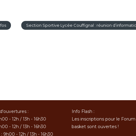
fos
Section Sportive Lycée Couffignal : réunion d’informati
d'ouvertures :
Info Flash :
h00 - 12h / 13h - 16h30
Les inscriptions pour le Forum
h00 - 12h / 13h - 16h30
basket sont ouvertes !
: 9h00 - 12h / 13h - 16h30