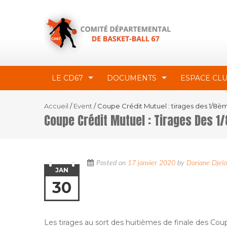
LE CD67
DOCUMENTS
ESPACE CL
Accueil
/
Event
/
Coupe Crédit Mutuel : tirages des 1/8è
Coupe Crédit Mutuel : Tirages Des 
Posted on
17 janvier 2020
by
Doriane Djel
JAN
30
Les tirages au sort des huitièmes de finale des Cou