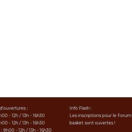
d'ouvertures :
Info Flash :
h00 - 12h / 13h - 16h30
Les inscriptions pour le Forum
h00 - 12h / 13h - 16h30
basket sont ouvertes !
: 9h00 - 12h / 13h - 16h30