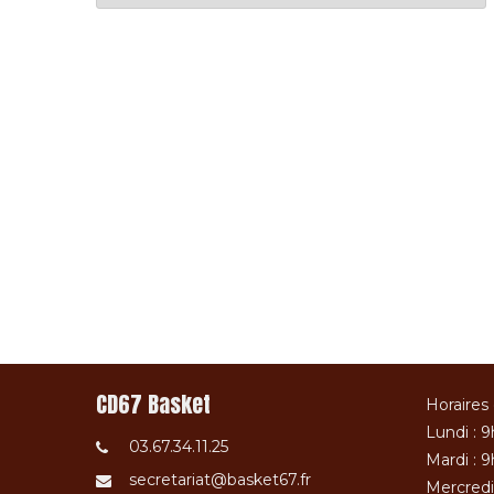
CD67 Basket
Horaires 
Lundi : 9
03.67.34.11.25
Mardi : 9
secretariat@basket67.fr
Mercredi 