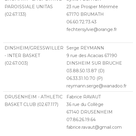
PAROISSIALE UNITAS
23 rue Prosper Mérimée
(02.67.133)
67170 BRUMATH
06.60.72.73.43
fechtersylvie@orange.fr
DINSHEIM/GRESSWILLER
Serge REYMANN
- INTER BASKET
9 rue des Acacias 67190
(02.67.003)
DINSHEIM SUR BRUCHE
03.88.50.13.87 (D)
06.33.31.10.70 (P)
reymann.serge@wanadoo.fr
DRUSENHEIM - ATHLETIC
Fabrice RAVAUT
BASKET CLUB (02.67.117)
36 rue du Collège
67140 DRUSENHEIM
07.86.26.19.64
fabrice.ravaut@gmail.com