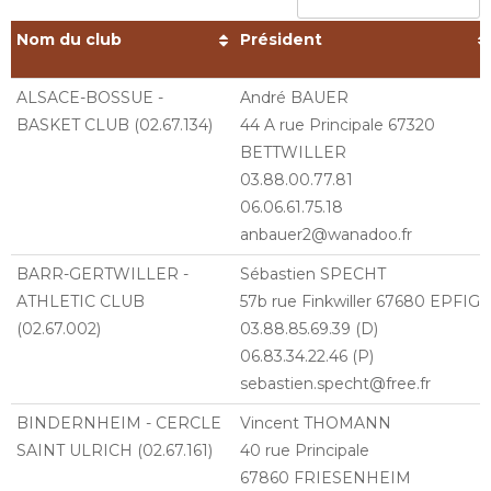
Nom du club
Président
Nom du club
Président
ALSACE-BOSSUE -
André BAUER
BASKET CLUB (02.67.134)
44 A rue Principale 67320
BETTWILLER
03.88.00.77.81
06.06.61.75.18
anbauer2@wanadoo.fr
BARR-GERTWILLER -
Sébastien SPECHT
ATHLETIC CLUB
57b rue Finkwiller 67680 EPFIG
(02.67.002)
03.88.85.69.39 (D)
06.83.34.22.46 (P)
sebastien.specht@free.fr
BINDERNHEIM - CERCLE
Vincent THOMANN
SAINT ULRICH (02.67.161)
40 rue Principale
67860 FRIESENHEIM