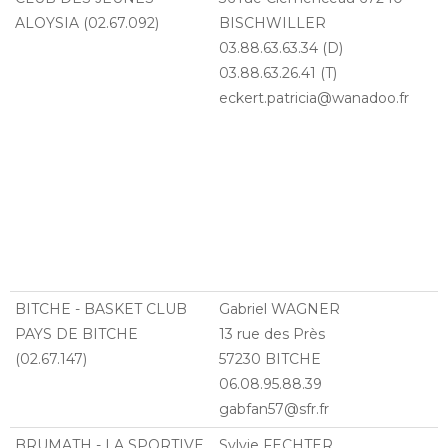
ALOYSIA (02.67.092)
BISCHWILLER
03.88.63.63.34 (D)
03.88.63.26.41 (T)
eckert.patricia@wanadoo.fr
BITCHE - BASKET CLUB
Gabriel WAGNER
PAYS DE BITCHE
13 rue des Près
(02.67.147)
57230 BITCHE
06.08.95.88.39
gabfan57@sfr.fr
BRUMATH - LA SPORTIVE
Sylvie FECHTER