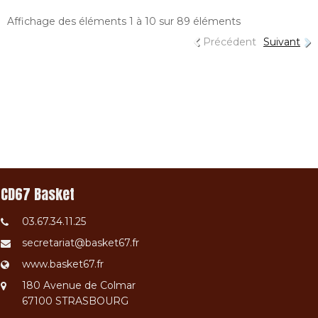
Affichage des éléments 1 à 10 sur 89 éléments
Précédent
Suivant
CD67 Basket
03.67.34.11.25
secretariat@basket67.fr
www.basket67.fr
180 Avenue de Colmar
67100 STRASBOURG