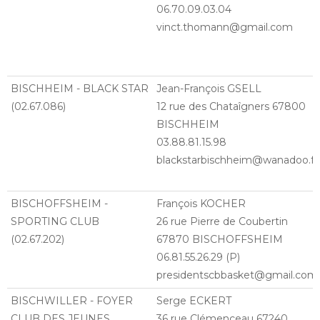
06.70.09.03.04
vinct.thomann@gmail.com
BISCHHEIM - BLACK STAR
Jean-François GSELL
(02.67.086)
12 rue des Chataîgners 67800
BISCHHEIM
03.88.81.15.98
blackstarbischheim@wanadoo.fr
BISCHOFFSHEIM -
François KOCHER
SPORTING CLUB
26 rue Pierre de Coubertin
(02.67.202)
67870 BISCHOFFSHEIM
06.81.55.26.29 (P)
presidentscbbasket@gmail.com
BISCHWILLER - FOYER
Serge ECKERT
CLUB DES JEUNES
36 rue Clémenceau 67240