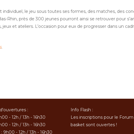
individuel, le jeu sous toutes ses formes, des matches, des co
 Bas-Rhin, près de 300 jeunes pourront ainsi se retrouver pour s’
 jeux et ateliers. L’occasion pour eux de progresser dans un cad
i
.
d'ouvertures :
Info Flash :
h00 - 12h / 13h - 16h30
Les inscriptions pour le Forum
h00 - 12h / 13h - 16h30
basket sont ouvertes !
: 9h00 - 12h / 13h - 16h30