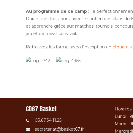
Au programme de ce camp :
le perfectionnement 
Durant ces trois jours, avec le soutien des clubs du
et apprendre grâce aux matches, tournois, concours,
jeu et de travail convivial.
Retrouvez les formulaires d’inscription en
cliquant-ic
CD67 Basket
Horaires 
Lundi : 9
03.67.34.11.25
Mardi : 9
secretariat@basket67.fr
Mercredi 