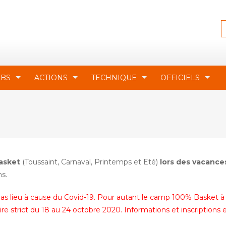
UBS
ACTIONS
TECHNIQUE
OFFICIELS
asket
(Toussaint, Carnaval, Printemps et Eté)
lors des vacance
ns.
as lieu à cause du Covid-19. Pour autant le camp 100% Basket à
re strict du 18 au 24 octobre 2020.
Informations et inscriptions 