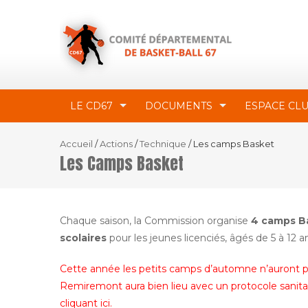
LE CD67
DOCUMENTS
ESPACE CL
Accueil
/
Actions
/
Technique
/
Les camps Basket
Les Camps Basket
Chaque saison, la Commission organise
4 camps B
scolaires
pour les jeunes licenciés, âgés de 5 à 12 a
Cette année les petits camps d’automne n’auront p
Remiremont aura bien lieu avec un protocole sanitai
cliquant ici
.