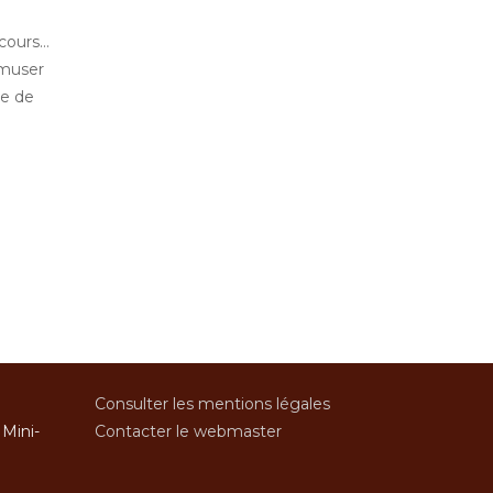
ncours…
amuser
re de
Consulter les mentions légales
 Mini-
Contacter le webmaster