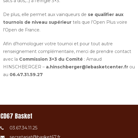
sacs à dos,…) à l’effigie 3×3.
De plus, elle permet aux vainqueurs de
se qualifier aux
tournois de niveau supérieur
tels que l’Open Plus voire
l’Open de France.
Afin d’homologuer votre tournoi et pour tout autre
renseignement complémentaire, merci de prendre contact
avec la
Commission 3×3 du Comité
: Arnaud
HINSCHBERGER –
a.hinschberger@lebasketcenter.fr
ou
au
06.47.31.59.27
CD67 Basket
03.67.34.11.25
secretariat@basket67.fr