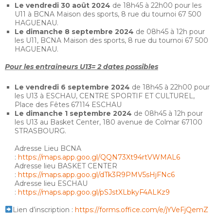
Le vendredi 30 août 2024
de 18h45 à 22h00 pour les
U11 à BCNA Maison des sports, 8 rue du tournoi 67 500
HAGUENAU.
Le dimanche 8 septembre 2024
de 08h45 à 12h pour
les U11, BCNA Maison des sports, 8 rue du tournoi 67 500
HAGUENAU.
Pour les entraîneurs U13
= 2 dates possibles
Le vendredi 6 septembre 2024
de 18h45 à 22h00 pour
les U13 à ESCHAU, CENTRE SPORTIF ET CULTUREL,
Place des Fêtes 67114 ESCHAU
Le dimanche 1 septembre 2024
de 08h45 à 12h pour
les U13 au Basket Center, 180 avenue de Colmar 67100
STRASBOURG.
Adresse Lieu BCNA
:
https://maps.app.goo.gl/QQN73Xt94rtVWMAL6
Adresse lieu BASKET CENTER
:
https://maps.app.goo.gl/dTk3R9PMV5sHjFNc6
Adresse lieu ESCHAU
:
https://maps.app.goo.gl/pSJstXLbkyF4ALKz9
Lien d’inscription :
https://forms.office.com/e/jYVeFjQemZ